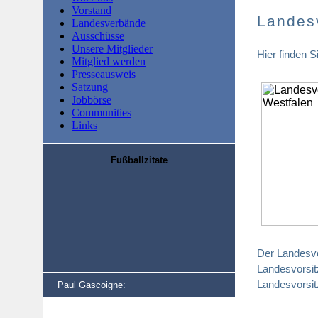
Vorstand
Landes
Landesverbände
Ausschüsse
Unsere Mitglieder
Hier finden 
Mitglied werden
Presseausweis
Satzung
Jobbörse
Communities
Links
Fußballzitate
Der Landesv
Landesvorsit
Landesvorsit
Paul Gascoigne: